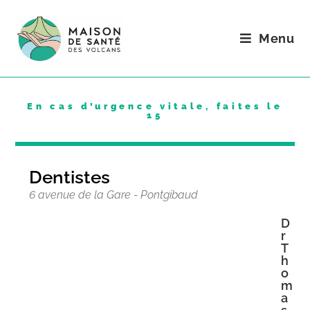
Menu
En cas d’urgence vitale, faites le
15
Dentistes
6 avenue de la Gare - Pontgibaud
D
r
T
h
o
m
a